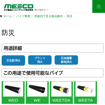
▶
ホーム
〉
パイプ事業
〉
用途別で見る製品案内
〉
防災
防災
用途詳細
プラント
石油備蓄
文化財消火
消火
基地消火
この用途で使用可能なパイプ
WED
WE
WEETDA
WEETA