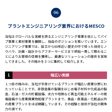
06
プラントエンジニアリング業界におけるMESCO
当社はグローバルな実績を誇るエンジニアリング事業を核としてパイ
プ事業と素材事業を展開し、独自のポジションを築いています。エン
ジニアリング事業では、設立から60年近い歴史の中で培った技術とノ
ウハウ、計画・設計からアフターサービスまで終始一貫して関わるこ
とによりお客様の信頼を獲得し、最適なソリューションの提供を実現
してきました。その強みを３つに集約して紹介します。
1
幅広い実績
１つ目の強みは、当社が手掛けているプラントが幅広い産業分野にわ
たっていることです。非鉄金属の製錬をはじめ電子材料や化成品の製
造、石油・ガスの貯蔵設備、水力や地熱など再生可能エネルギーの発
電設備から産業廃棄物処理プラントまで、食品・医薬品・化粧品以外
の産業プラントをほぼ網羅しています。その経験と技術が当社の競争
力の源です。