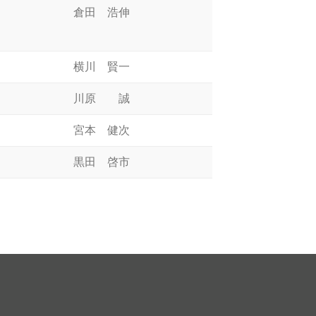
倉田 浩伸
横川 賢一
川原 誠
宮本 健次
黒田 啓市