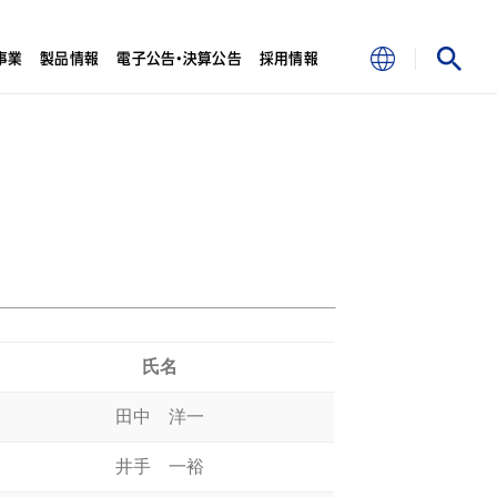
事業
製品情報
電子公告・決算公告
採用情報
氏名
田中 洋一
井手 一裕