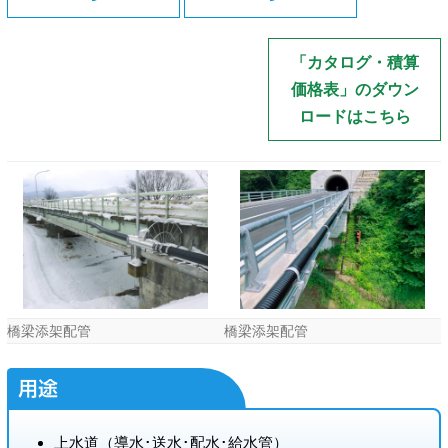
「カタログ・積算
価格表」のダウン
ロードはこちら
橋梁添架配管
橋梁添架配管
用途
上水道（導水･送水･配水･給水管）