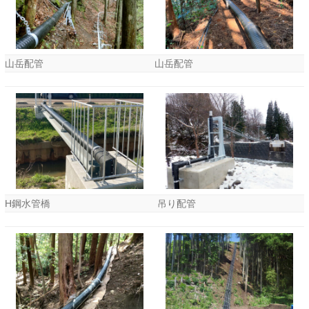
山岳配管
山岳配管
H鋼水管橋
吊り配管