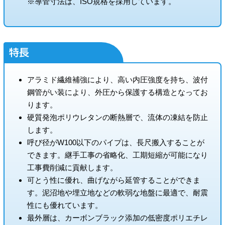
※導管寸法は、ISO規格を採用しています。
特長
アラミド繊維補強により、高い内圧強度を持ち、波付
鋼管がい装により、外圧から保護する構造となってお
ります。
硬質発泡ポリウレタンの断熱層で、流体の凍結を防止
します。
呼び径がW100以下のパイプは、長尺搬入することが
できます。継手工事の省略化、工期短縮が可能になり
工事費削減に貢献します。
可とう性に優れ、曲げながら延管することができま
す。泥沼地や埋立地などの軟弱な地盤に最適で、耐震
性にも優れています。
最外層は、カーボンブラック添加の低密度ポリエチレ