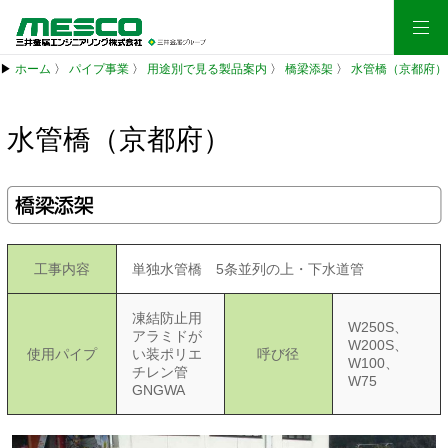
▶
ホーム
〉
パイプ事業
〉
用途別で見る製品案内
〉
橋梁添架
〉
水管橋（京都府）
水管橋（京都府）
橋梁添架
工事内容
単独水管橋 5条並列の上・下水道管
凍結防止用
W250S、
アラミドが
W200S、
使用パイプ
い装ポリエ
呼び径
W100、
チレン管
W75
GNGWA