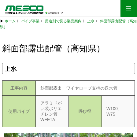
▶
ホーム
〉
パイプ事業
〉
用途別で見る製品案内
〉
上水
〉
斜面部露出配管（高知
県）
斜面部露出配管（高知県）
上水
工事内容
斜面部露出 ワイヤロープ支持の送水管
アラミドが
い装ポリエ
W100、
使用パイプ
呼び径
チレン管
W75
WEETA