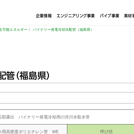
企業情報
エンジニアリング事業
パイプ事業
素材
生可能エネルギー
〉
バイナリー発電冷却水配管（福島県）
配管（福島県）
岳部露出 バイナリー発電冷却用の河川水取水管
水用高密度ポリエチレン管 WE
呼び径