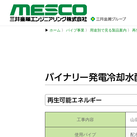
▶
ホーム
〉
パイプ事業
〉
用途別で見る製品案内
〉
再
バイナリー発電冷却水
再生可能エネルギー
工事内容
山
使用パイプ
配