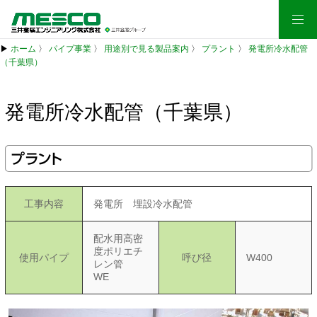
▶
ホーム
〉
パイプ事業
〉
用途別で見る製品案内
〉
プラント
〉
発電所冷水配管
（千葉県）
発電所冷水配管（千葉県）
プラント
工事内容
発電所 埋設冷水配管
配水用高密
度ポリエチ
使用パイプ
呼び径
W400
レン管
WE