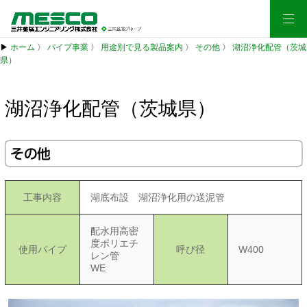
▶
ホーム
〉
パイプ事業
〉
用途別で見る製品案内
〉
その他
〉
湖沼浄化配管（茨城
県）
湖沼浄化配管（茨城県）
その他
工事内容
湖底布設 湖沼浄化用の送泥管
配水用高密
度ポリエチ
使用パイプ
呼び径
W400
レン管
WE