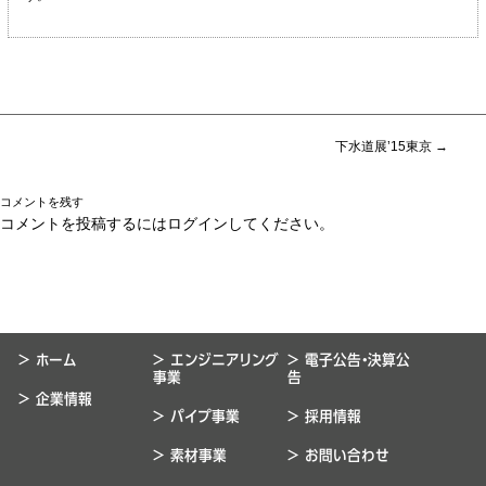
P
下水道展’15東京
→
o
s
コメントを残す
t
コメントを投稿するには
ログイン
してください。
n
a
v
i
g
a
t
> ホーム
> エンジニアリング
> 電子公告・決算公
i
事業
告
o
> 企業情報
n
> パイプ事業
> 採用情報
> 素材事業
> お問い合わせ