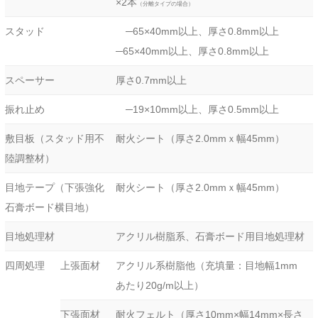
×2本
（分離タイプの場合）
スタッド
─65×40mm以上、厚さ0.8mm以上
─65×40mm以上、厚さ0.8mm以上
スペーサー
厚さ0.7mm以上
振れ止め
─19×10mm以上、厚さ0.5mm以上
敷目板（スタッド用不
耐火シート（厚さ2.0mmｘ幅45mm）
陸調整材）
目地テープ（下張強化
耐火シート（厚さ2.0mmｘ幅45mm）
石膏ボード横目地）
目地処理材
アクリル樹脂系、石膏ボード用目地処理材
四周処理
上張面材
アクリル系樹脂他（充填量：目地幅1mm
あたり20g/m以上）
下張面材
耐火フェルト（厚さ10mm×幅14mm×長さ