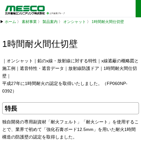
▶
ホーム
〉
素材事業
〉
製品案内
〉
オンシャット
〉
1時間耐火間仕切壁
1時間耐火間仕切壁
｜
オンシャット
｜
鉛のx線・放射線に対する特性
｜
x線遮蔽の概略図と
施工例
｜
遮音特性・遮音データ
｜
放射線防護ドア
｜
1時間耐火間仕切
壁
｜
平成27年に1時間耐火の認定を取得いたしました。（FP060NP-
0392）
特長
独自開発の専用副資材「耐火フェルト」「耐火シート」を使用するこ
とで、業界で初めて「強化石膏ボード12.5mm」を用いた耐火1時間
構造の防護壁の認定を取得しました。