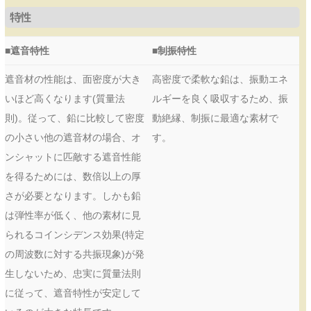
特性
■遮音特性
■制振特性
遮音材の性能は、面密度が大き
高密度で柔軟な鉛は、振動エネ
いほど高くなります(質量法
ルギーを良く吸収するため、振
則)。従って、鉛に比較して密度
動絶縁、制振に最適な素材で
の小さい他の遮音材の場合、オ
す。
ンシャットに匹敵する遮音性能
を得るためには、数倍以上の厚
さが必要となります。しかも鉛
は弾性率が低く、他の素材に見
られるコインシデンス効果(特定
の周波数に対する共振現象)が発
生しないため、忠実に質量法則
に従って、遮音特性が安定して