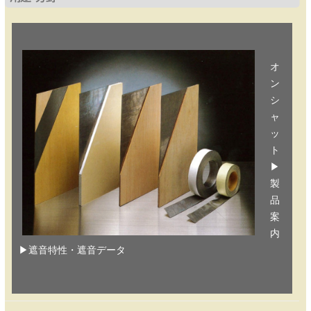
オ
ン
シ
ャ
ッ
ト
▶
製
品
案
内
▶
遮音特性・遮音データ