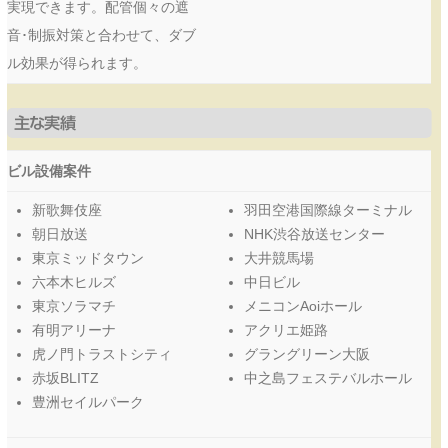
実現できます。配管個々の遮
音･制振対策と合わせて、ダブ
ル効果が得られます。
主な実績
ビル設備案件
新歌舞伎座
羽田空港国際線ターミナル
朝日放送
NHK渋谷放送センター
東京ミッドタウン
大井競馬場
六本木ヒルズ
中日ビル
東京ソラマチ
メニコンAoiホール
有明アリーナ
アクリエ姫路
虎ノ門トラストシティ
グラングリーン大阪
赤坂BLITZ
中之島フェステバルホール
豊洲セイルパーク