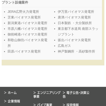
プラント設備案件
JERA広野火力発電所
伊万里バイオマス発電所
苫東バイオマス発電所
唐津バイオマス発電所
新潟東港バイオマス発電所
日本製鉄 ・大分製鉄所
市原八幡バイオマス発電所
東京都下水道局 南部スラッ
御前崎港バイオマス発電所
ジプラント
和歌山御坊バイオマス発電
坂出バイオマス発電所
所
広島ガス
田原バイオマス発電所
神戸製鋼所 ・高砂製作所
> ホーム
> エンジニアリング
> 電子公告・決算公
事業
告
> 企業情報
> パイプ事業
> 採用情報