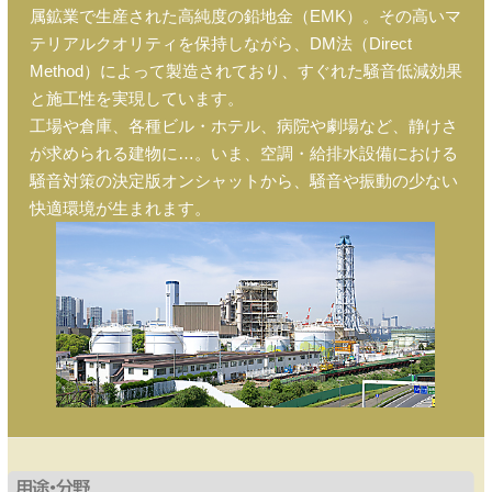
属鉱業で生産された高純度の鉛地金（EMK）。その高いマ
テリアルクオリティを保持しながら、DM法（Direct
Method）によって製造されており、すぐれた騒音低減効果
と施工性を実現しています。
工場や倉庫、各種ビル・ホテル、病院や劇場など、静けさ
が求められる建物に…。いま、空調・給排水設備における
騒音対策の決定版オンシャットから、騒音や振動の少ない
快適環境が生まれます。
用途・分野