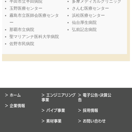
半田市立半田病院
多摩メディカルクリニック
玉野医療センター
さんむ医療センター
霧島市立医師会医療センタ
浜松医療センター
ー
仙台厚生病院
那覇市立病院
弘前記念病院
聖マリアンナ医科大学病院
佐野市民病院
> ホーム
> エンジニアリング
> 電子公告・決算公
事業
告
> 企業情報
> パイプ事業
> 採用情報
> 素材事業
> お問い合わせ