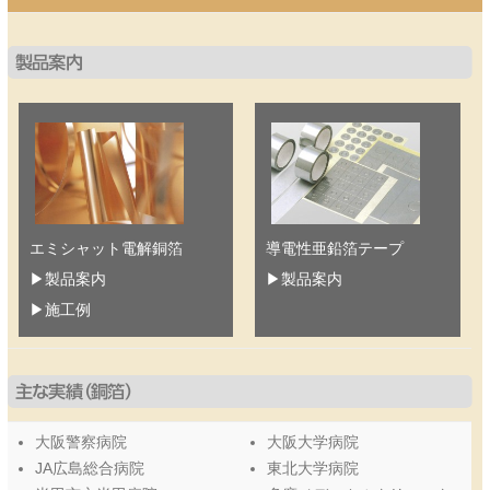
製品案内
エミシャット電解銅箔
導電性亜鉛箔テープ
▶
製品案内
▶
製品案内
▶
施工例
主な実績（銅箔）
大阪警察病院
大阪大学病院
JA広島総合病院
東北大学病院