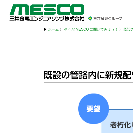
▶
ホーム
〉
そうだ MESCO に聞いてみよう！
〉
既設
既設の管路内に新規配