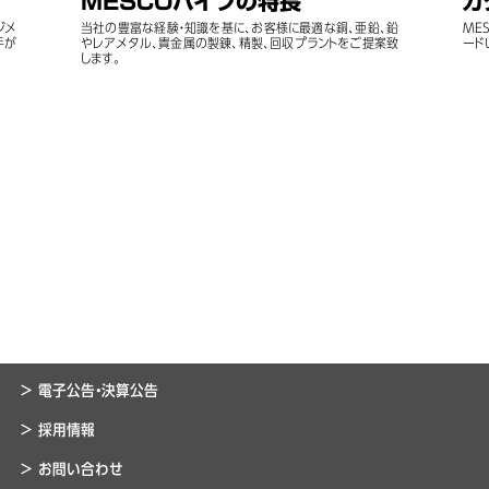
MESCOパイプの特長
カ
ジメ
当社の豊富な経験・知識を基に、お客様に最適な銅、亜鉛、鉛
ME
手が
やレアメタル、貴金属の製錬、精製、回収プラントをご提案致
ード
します。
> 電子公告・決算公告
> 採用情報
> お問い合わせ