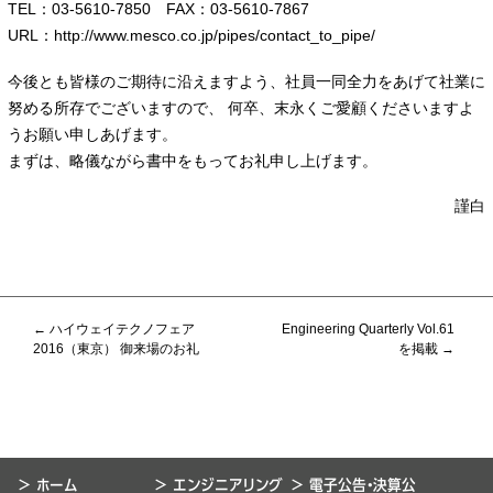
TEL：03-5610-7850 FAX：03-5610-7867
URL：http://www.mesco.co.jp/pipes/contact_to_pipe/
今後とも皆様のご期待に沿えますよう、社員一同全力をあげて社業に
努める所存でございますので、 何卒、末永くご愛顧くださいますよ
うお願い申しあげます。
まずは、略儀ながら書中をもってお礼申し上げます。
謹白
P
←
ハイウェイテクノフェア
Engineering Quarterly Vol.61
o
2016（東京） 御来場のお礼
を掲載
→
s
t
n
a
v
i
> ホーム
> エンジニアリング
> 電子公告・決算公
g