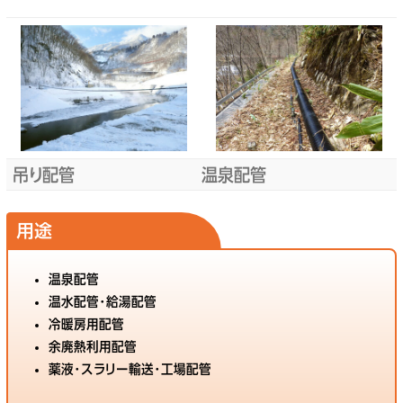
吊り配管
温泉配管
用途
温泉配管
温水配管･給湯配管
冷暖房用配管
余廃熱利用配管
薬液･スラリー輸送･工場配管