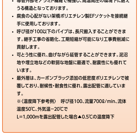
導管外部をアラミド繊維で補強し、高温高圧の環境下に耐え
うる構造となっております。
腐食の心配がない架橋ポリエチレン製EFソケットを接続継
手に使用しております。
呼び径が100以下のパイプは、長尺搬入することができま
す。継手工事の省略化、工期短縮が可能になり工事費削減に
貢献します。
可とう性に優れ、曲げながら延管することができます。泥沼
地や埋立地などの軟弱な地盤に最適で、耐震性にも優れて
います。
最外層は、カーボンブラック添加の低密度ポリエチレンで被
覆しており、耐候性・耐食性に優れ、露出配管に適していま
す。
※〈温度降下参考例〉 呼び径100、流量700ℓ/min、流体
温度50℃、外気温－20℃で
L=1,000mを露出配管した場合▲0.5℃の温度降下