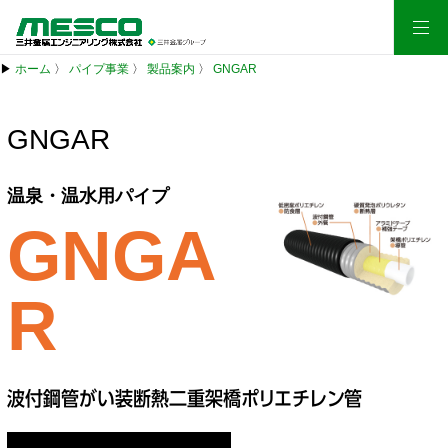
▶
ホーム
〉
パイプ事業
〉
製品案内
〉
GNGAR
GNGAR
温泉・温水用パイプ
GNGA
R
波付鋼管がい装断熱二重架橋ポリエチレン管